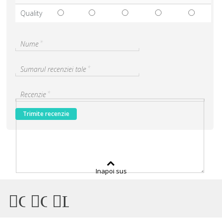
Quality
*
Nume
*
Sumarul recenziei tale
*
Recenzie
Trimite recenzie
Inapoi sus
Connect
Connect
Like
with
with
us