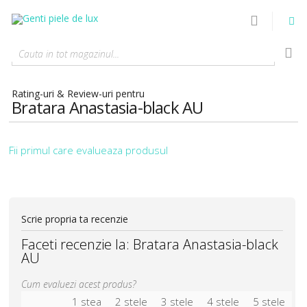
Cauta in tot magazinul...
Rating-uri & Review-uri pentru
Bratara Anastasia-black AU
Fii primul care evalueaza produsul
Scrie propria ta recenzie
Faceti recenzie la:
Bratara Anastasia-black
AU
Cum evaluezi acest produs?
1 stea
2 stele
3 stele
4 stele
5 stele