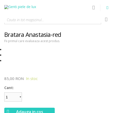
Cauta in tot magazinul...
Bratara Anastasia-red
Fii primul care evalueaza acest produs.
85,00 RON
Cant:
Adauga in cos